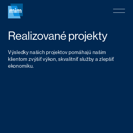
Skip
Menu
to
main
content
Realizované
projekty
Výsledky našich projektov pomáhajú našim
klientom zvýšiť výkon, skvalitniť služby a zlepšiť
ekonomiku.