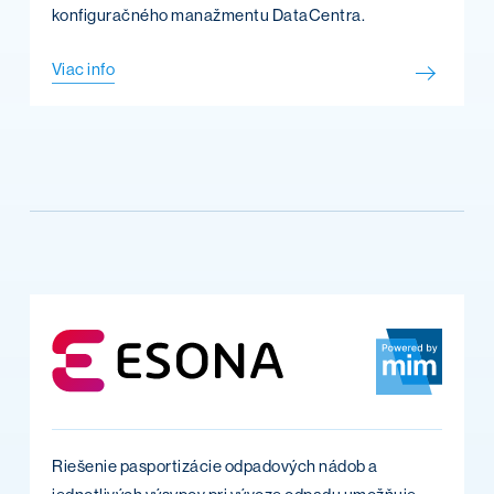
konfiguračného manažmentu DataCentra.
Viac info
Riešenie pasportizácie odpadových nádob a