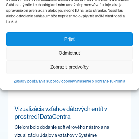
Implementácia
Súhlas s týmito technológiami nám umožní spracovávať údaje, ako je
správanie pri prehliadaní alebo jedinečné ID na tejto stránke. Nesúhlas
Implementácia Centrálneho ekonomického systému
alebo odvolanie súhlasu môže nepriaznivo ovplyvniť určité vlastnosti a
zabezpečujúceho centralizáciu informačných
funkcie.
systémov riadenia verejných financií.
Prijať
Viac info
Odmietnuť
Zobraziť predvoľby
Zásady používania súborov cookie
Vyhlásenie o ochrane súkromia
Vizualizácia vzťahov dátových entít v
prostredí DataCentra
Cieľom bolo dodanie softvérového nástroja na
vizualizáciu údajov a vzťahov v Systéme