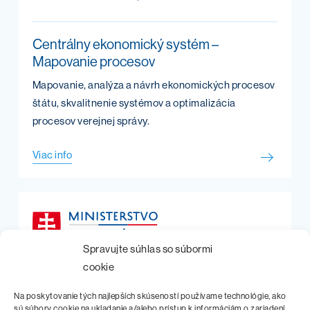
Centrálny ekonomický systém –
Mapovanie procesov
Mapovanie, analýza a návrh ekonomických procesov
štátu, skvalitnenie systémov a optimalizácia
procesov verejnej správy.
Viac info
Spravujte súhlas so súbormi
cookie
Na poskytovanie tých najlepších skúseností používame technológie, ako
Centrálny ekonomický systém –
sú súbory cookie na ukladanie a/alebo prístup k informáciám o zariadení.