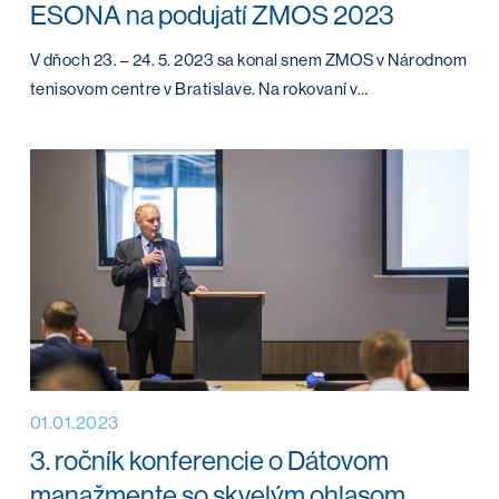
ESONA na podujatí ZMOS 2023
V dňoch 23. – 24. 5. 2023 sa konal snem ZMOS v Národnom
tenisovom centre v Bratislave. Na rokovaní v…
01.01.2023
3. ročník konferencie o Dátovom
manažmente so skvelým ohlasom