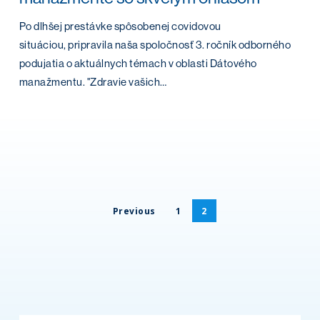
Po dlhšej prestávke spôsobenej covidovou
situáciou, pripravila naša spoločnosť 3. ročník odborného
podujatia o aktuálnych témach v oblasti Dátového
manažmentu. "Zdravie vašich…
Previous
1
2