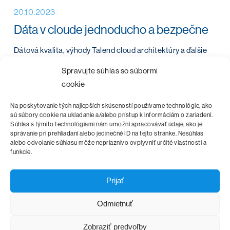
20.10.2023
Dáta v cloude jednoducho a bezpečne
Dátová kvalita, výhody Talend cloud architektúry a ďalšie
smerovanie platformy Talend toto všetko boli témy 4.
Spravujte súhlas so súbormi
ročníka odbornej konferencie o Manažmente…
cookie
Na poskytovanie tých najlepších skúseností používame technológie, ako
sú súbory cookie na ukladanie a/alebo prístup k informáciám o zariadení.
Súhlas s týmito technológiami nám umožní spracovávať údaje, ako je
správanie pri prehliadaní alebo jedinečné ID na tejto stránke. Nesúhlas
alebo odvolanie súhlasu môže nepriaznivo ovplyvniť určité vlastnosti a
funkcie.
Prijať
Odmietnuť
Zobraziť predvoľby