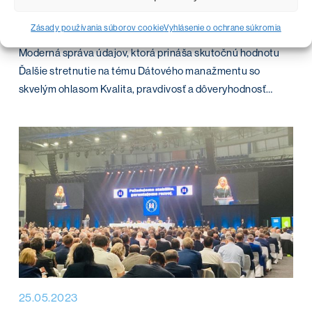
09.06.2023
Raňajky s Talendom
Zásady používania súborov cookie
Vyhlásenie o ochrane súkromia
Moderná správa údajov, ktorá prináša skutočnú hodnotu
Ďalšie stretnutie na tému Dátového manažmentu so
skvelým ohlasom Kvalita, pravdivosť a dôveryhodnosť…
25.05.2023