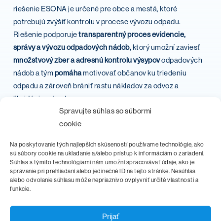
riešenie ESONA je určené pre obce a mestá, ktoré
potrebujú zvýšiť kontrolu v procese vývozu odpadu.
Riešenie podporuje
transparentný proces evidencie,
správy a vývozu odpadových nádob,
ktorý umožní zaviesť
množstvový zber a adresnú kontrolu výsypov
odpadových
nádob a tým
pomáha
motivovať občanov ku triedeniu
odpadu a zároveň brániť rastu nákladov za odvoz a
likvidáciu odpadu.
Spravujte súhlas so súbormi
cookie
Na poskytovanie tých najlepších skúseností používame technológie, ako
sú súbory cookie na ukladanie a/alebo prístup k informáciám o zariadení.
Súhlas s týmito technológiami nám umožní spracovávať údaje, ako je
správanie pri prehliadaní alebo jedinečné ID na tejto stránke. Nesúhlas
alebo odvolanie súhlasu môže nepriaznivo ovplyvniť určité vlastnosti a
funkcie.
Prijať