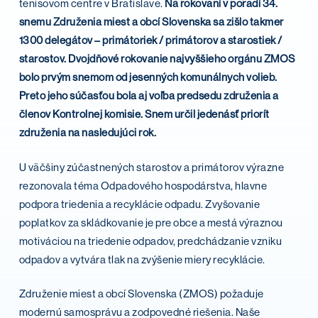
tenisovom centre v Bratislave.
Na rokovaní v poradí 34.
snemu Združenia miest a obcí Slovenska sa zišlo takmer
1300 del
egátov – primátoriek / primátorov a starostiek /
starostov. Dvojdňové rokovanie najvyššieho orgánu ZMOS
bolo prvým snemom od jesenných komunálnych volieb.
Preto jeho súčasťou bola aj voľba predsedu združenia a
členov Kontrolnej komisie. Snem určil jedenásť priorít
združenia na nasledujúci rok.
U väčšiny zúčastnených starostov a primátorov výrazne
rezonovala téma Odpadového hospodárstva, hlavne
podpora triedenia a recyklácie odpadu. Zvyšovanie
poplatkov za skládkovanie je pre obce a mestá výraznou
motiváciou na triedenie odpadov, predchádzanie vzniku
odpadov a vytvára tlak na zvýšenie miery recyklácie.
Združenie miest a obcí Slovenska (ZMOS) požaduje
modernú samosprávu a zodpovedné riešenia. Naše