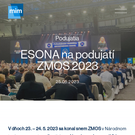
Skip
Menu
to
main
content
Podujatia
ESONA na podujatí
ZMOS 2023
25.05.2023
V dňoch 23. – 24. 5. 2023 sa konal snem ZMOS
v Národnom