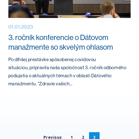
01.01.2023
3. ročník konferencie o Dátovom
manažmente so skvelým ohlasom
Po dlhšej prestávke spôsobenej covidovou
situáciou, pripravila naša spoločnosť 3. ročník odborného
podujatia o aktuálnych témach v oblasti Dátového
manažmentu. "Zdravie vašich…
Previous
1
2
3