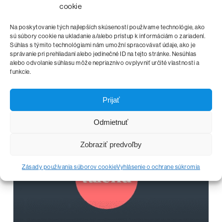
cookie
18.02.2023
Na poskytovanie tých najlepších skúseností používame technológie, ako
Výhody Talend cloud architektúry v
sú súbory cookie na ukladanie a/alebo prístup k informáciám o zariadení.
Súhlas s týmito technológiami nám umožní spracovávať údaje, ako je
porovnaní s on-premise architektúrou
správanie pri prehliadaní alebo jedinečné ID na tejto stránke. Nesúhlas
alebo odvolanie súhlasu môže nepriaznivo ovplyvniť určité vlastnosti a
Integračnú platformu Talend je možné inštalovať troma
funkcie.
spôsobmi: on-premise inštalácia hybridná inštalácia cloud
inštalácia V prípade, že zákazník požaduje mať všetky…
Prijať
Odmietnuť
Zobraziť predvoľby
Zásady používania súborov cookie
Vyhlásenie o ochrane súkromia