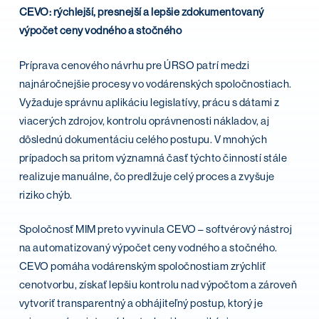
CEVO: rýchlejší, presnejší a lepšie zdokumentovaný
výpočet ceny vodného a stočného
Príprava cenového návrhu pre ÚRSO patrí medzi
najnáročnejšie procesy vo vodárenských spoločnostiach.
Vyžaduje správnu aplikáciu legislatívy, prácu s dátami z
viacerých zdrojov, kontrolu oprávnenosti nákladov, aj
dôslednú dokumentáciu celého postupu. V mnohých
prípadoch sa pritom významná časť týchto činností stále
realizuje manuálne, čo predlžuje celý proces a zvyšuje
riziko chýb.
Spoločnosť MIM preto vyvinula CEVO – softvérový nástroj
na automatizovaný výpočet ceny vodného a stočného.
CEVO pomáha vodárenským spoločnostiam zrýchliť
cenotvorbu, získať lepšiu kontrolu nad výpočtom a zároveň
vytvoriť transparentný a obhájiteľný postup, ktorý je