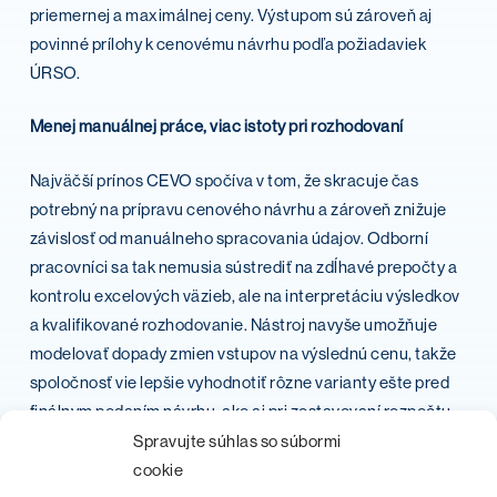
priemernej a maximálnej ceny. Výstupom sú zároveň aj
povinné prílohy k cenovému návrhu podľa požiadaviek
ÚRSO.
Menej manuálnej práce, viac istoty pri rozhodovaní
Najväčší prínos CEVO spočíva v tom, že skracuje čas
potrebný na prípravu cenového návrhu a zároveň znižuje
závislosť od manuálneho spracovania údajov. Odborní
pracovníci sa tak nemusia sústrediť na zdĺhavé prepočty a
kontrolu excelových väzieb, ale na interpretáciu výsledkov
a kvalifikované rozhodovanie. Nástroj navyše umožňuje
modelovať dopady zmien vstupov na výslednú cenu, takže
spoločnosť vie lepšie vyhodnotiť rôzne varianty ešte pred
finálnym podaním návrhu, ako aj pri zostavovaní rozpočtu.
Spravujte súhlas so súbormi
Dôležitou súčasťou riešenia je aj historizácia a zálohovanie
cookie
vstupov. To znamená, že spoločnosť má k dispozícii nielen