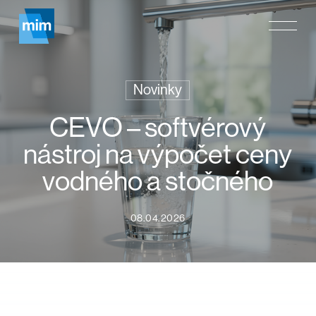
Skip
Menu
to
main
content
Novinky
CEVO – softvérový
nástroj na výpočet ceny
vodného a stočného
08.04.2026