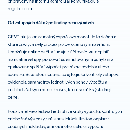
pripravený na internú kontrolu aj komunikáciu s
regulátorom.
Od vstupných dát až po finálny cenový návrh
CEVO nie je len samotný výpočtový model. Je to riešenie,
ktoré pokrýva celý proces práce s cenovým návrhom.
Umožňuje online načítať údaje z účtovníctva, doplniť
manuálne vstupy, pracovať so simulovanými pohybmi a
opakovane spúšťať výpočet pre rôzne obdobia alebo
scenáre. Súčasťou riešenia sú aj logické kontroly vstupov,
evidencia parametrov jednotlivých behov výpočtu a
prehľad všetkých medzikrokov, ktoré vedú k výslednej
cene.
Používateľ vie sledovať jednotlivé kroky výpočtu, kontroly aj
priebežné výsledky, vrátane alokácií, limitov, odpisov,
osobných nákladov, primeraného zisku či výpočtu