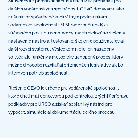
Skúsenosti z prvého nasadenia dnes MIM prenáša aj do
ďalších vodárenských spoločností. CEVO dodávame ako
riešenie prispôsobené konkrétnym podmienkam
vodárenskej spoločnosti. MIM zabezpečí analýzu
súčasného postupu cenotvorby, návrh cieľového riešenia,
nastavenie nástroja, testovanie, školenie používateľov aj
ďalší rozvoj systému. Výsledkom nie je len nasadený
softvér, ale funkčný a metodicky uchopený proces, ktorý
možno dlhodobo rozvíjať aj pri zmenách legislatívy alebo
interných potrieb spoločnosti.
Riešenie CEVO je určené pre vodárenské spoločnosti,
ktoré chcú mať cenotvorbu pod kontrolou, zrýchliť prípravu
podkladov pre ÚRSO a získať spoľahlivý nástroj pre
výpočet, simulácie aj dokumentáciu celého procesu.