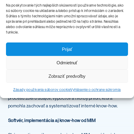
Na poskytovanie tých najlepších skúseností používame technológie, ako
aktuálny výpočet, ale aj spätnú dohľadateľnosť zmien v
sú súbory cookie na ukladanie a/alebo prístup k informáciám o zariadení.
čase. Takýto prístup pomáha chrániť interné know-how a
Súhlas s týmito technológiami nám umožní spracovávať údaje, ako je
správanie pri prehliadaní alebo jedinečné ID na tejto stránke. Nesúhlas
znižuje riziko, že rozhodujúce znalosti zostanú viazané len
alebo odvolanie súhlasu môže nepriaznivo ovplyvniť určité vlastnosti a
na konkrétnych jednotlivcov.
funkcie.
Overené v praxi
Prijať
Prvou spoločnosťou, ktorá využíva CEVO v praxi, sú
Odmietnuť
Trenčianske vodárne a kanalizácie, a. s. Nasadenie
riešenia prispelo k zefektívneniu tvorby cenových návrhov
Zobraziť predvoľby
a zlepšilo rozhodovanie pri riadení podnikových financií.
Súčasťou projektu bola aj kompletná dokumentácia
Zásady používania súborov cookie
Vyhlásenie o ochrane súkromia
procesu zberu údajov, výpočtov a tvorby príloh, ktorá
pomohla zachovať a systematizovať interné know-how.
Softvér, implementácia aj know-how od MIM