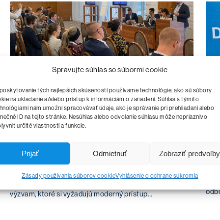
Spravujte súhlas so súbormi cookie
poskytovanie tých najlepších skúseností používame technológie, ako sú súbory
kie na ukladanie a/alebo prístup k informáciám o zariadení. Súhlas s týmito
hnológiami nám umožní spracovávať údaje, ako je správanie pri prehliadaní alebo
10.04.2025
28.
inečné ID na tejto stránke. Nesúhlas alebo odvolanie súhlasu môže nepriaznivo
lyvniť určité vlastnosti a funkcie.
Pripravenosť slovenských samospráv
Dá
na digitálnu transformáciu
Digi
Prijať
Odmietnuť
Zobraziť predvoľby
rezo
Slovenské samosprávy na ceste k digitálnej
Zásady používania súborov cookie
Vyhlásenie o ochrane súkromia
konf
transformácii Slovenské mestá a obce čelia novým
odb
výzvam, ktoré si vyžadujú moderný prístup…