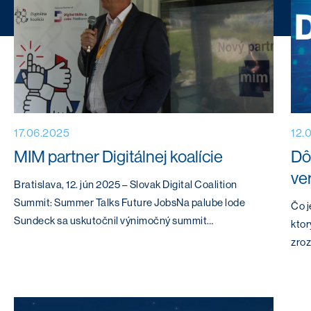
17.06.2025
12.
MIM partner Digitálnej koalície
Dôl
ve
Bratislava, 12. jún 2025 – Slovak Digital Coalition
Summit: Summer Talks Future JobsNa palube lode
Čo j
Sundeck sa uskutočnil výnimočný summit…
ktor
zro