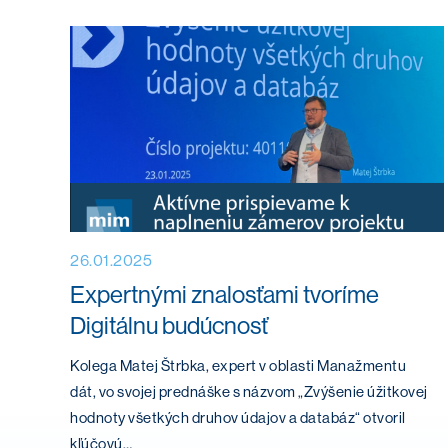
26.01.2025
Expertnými znalosťami tvoríme
Digitálnu budúcnosť
Kolega Matej Štrbka, expert v oblasti Manažmentu
dát, vo svojej prednáške s názvom „Zvýšenie úžitkovej
hodnoty všetkých druhov údajov a databáz“ otvoril
kľúčovú…