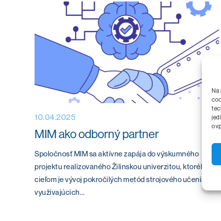
Na 
coo
tec
10.04.2025
jed
ovp
MIM ako odborný partner
Spoločnosť MIM sa aktívne zapája do výskumného
projektu realizovaného Žilinskou univerzitou, ktorého
cieľom je vývoj pokročilých metód strojového učenia
využívajúcich…