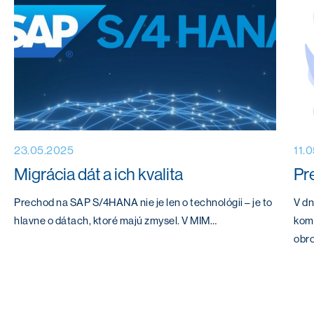
23.05.2025
11.
Migrácia dát a ich kvalita
Pr
Prechod na SAP S/4HANA nie je len o technológii – je to
V dn
hlavne o dátach, ktoré majú zmysel. V MIM…
komo
obr