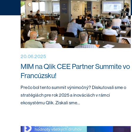
20.06.2025
MIM na Qlik CEE Partner Summite vo
Francúzsku!
Prečo bol tento summit výnimočný? Diskutovali sme o
stratégiách pre rok 2025 a inováciách v rámci
ekosystému Qlik. Získali sme…