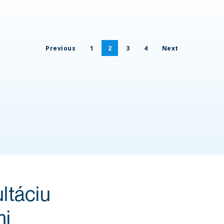
Previous
1
2
3
4
Next
ltáciu
mi