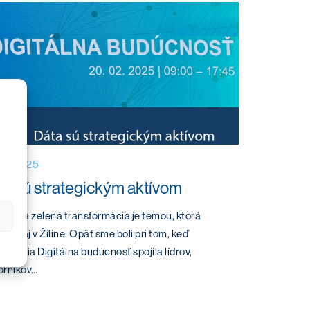
02.2025
ta sú strategickým aktívom
tálna a zelená transformácia je témou, ktorá
nuje aj v Žiline. Opäť sme boli pri tom, keď
erencia Digitálna budúcnosť spojila lídrov,
orníkov…